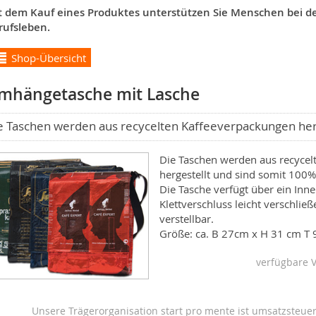
t dem Kauf eines Produktes unterstützen Sie Menschen bei der
rufsleben.
Shop-Übersicht
mhängetasche mit Lasche
e Taschen werden aus recycelten Kaffeeverpackungen herg
Die Taschen werden aus recycel
hergestellt und sind somit 100%
Die Tasche verfügt über ein Inn
Klettverschluss leicht verschließ
verstellbar.
Größe: ca. B 27cm x H 31 cm T 
verfügbare 
Unsere Trägerorganisation start pro mente ist umsatzsteuer