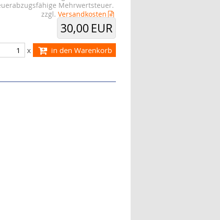
teuerabzugsfähige Mehrwertsteuer.
zzgl.
Versandkosten
30,00 EUR
x
in den Warenkorb