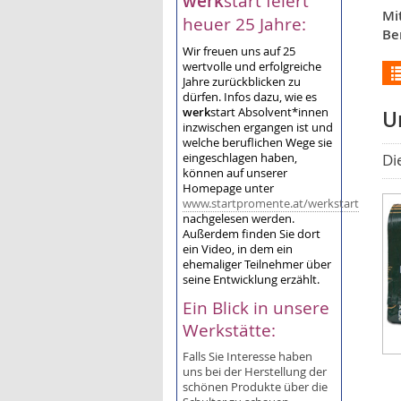
werk
start feiert
Mi
heuer 25 Jahre:
Be
Wir freuen uns auf 25
wertvolle und erfolgreiche
Jahre zurückblicken zu
dürfen. Infos dazu, wie es
werk
start Absolvent*innen
U
inzwischen ergangen ist und
welche beruflichen Wege sie
eingeschlagen haben,
Di
können auf unserer
Homepage unter
www.startpromente.at/werkstart
nachgelesen werden.
Außerdem finden Sie dort
ein Video, in dem ein
ehemaliger Teilnehmer über
seine Entwicklung erzählt.
Ein Blick in unsere
Werkstätte:
Falls Sie Interesse haben
uns bei der Herstellung der
schönen Produkte über die