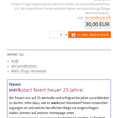
Unsere Trägerorganisation start pro mente ist umsatzsteuerbefreit,
d.h. die angeührten Preise enhalten keine vorsteuerabzugsfähige
Mehrwertsteuer.
zzgl.
Versandkosten
30,00 EUR
x
in den Warenkorb
weiter zu:
AGB
Versandkosten
Web-Shop Hinweise
News
werk
start feiert heuer 25 Jahre:
Wir freuen uns auf 25 wertvolle und erfolgreiche Jahre zurückblicken
zu dürfen. Infos dazu, wie es
werk
start Absolvent*innen inzwischen
ergangen ist und welche beruflichen Wege sie eingeschlagen
haben, können auf unserer Homepage unter
www.startpromente.at/werkstart
nachgelesen werden. Außerdem