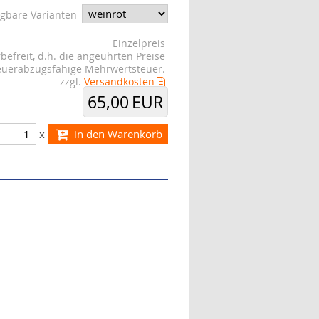
ügbare Varianten
Einzelpreis
befreit, d.h. die angeührten Preise
teuerabzugsfähige Mehrwertsteuer.
zzgl.
Versandkosten
65,00 EUR
x
in den Warenkorb