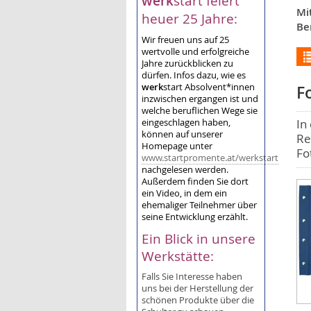
werk
start feiert
Mi
heuer 25 Jahre:
Be
Wir freuen uns auf 25
wertvolle und erfolgreiche
Jahre zurückblicken zu
dürfen. Infos dazu, wie es
werk
start Absolvent*innen
F
inzwischen ergangen ist und
welche beruflichen Wege sie
eingeschlagen haben,
In
können auf unserer
Re
Homepage unter
Fo
www.startpromente.at/werkstart
nachgelesen werden.
Außerdem finden Sie dort
ein Video, in dem ein
ehemaliger Teilnehmer über
seine Entwicklung erzählt.
Ein Blick in unsere
Werkstätte:
Falls Sie Interesse haben
uns bei der Herstellung der
schönen Produkte über die